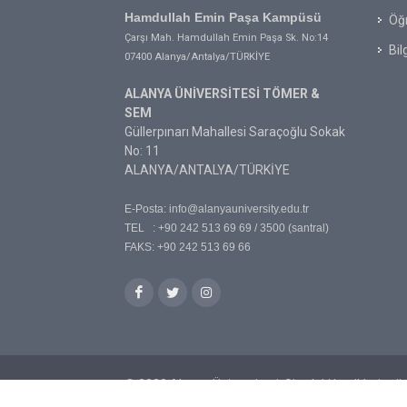
Hamdullah Emin Paşa Kampüsü
Öğr
Çarşı Mah. Hamdullah Emin Paşa Sk. No:14
Bil
07400 Alanya/Antalya/TÜRKİYE
ALANYA ÜNİVERSİTESİ TÖMER &
SEM
Güllerpınarı Mahallesi Saraçoğlu Sokak
No: 11
ALANYA/ANTALYA/TÜRKİYE
E-Posta:
info@alanyauniversity.edu.tr
TEL : +90 242 513 69 69 / 3500 (santral)
FAKS: +90 242 513 69 66
© 2020 Alanya Üniversitesi. Sitedeki içeriklerin t