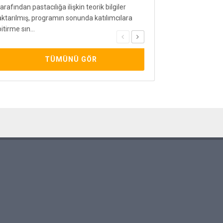
mezun olan tüm öğrenciler
tarafından pastacılığa ilişkin teorik bilgiler
meslek hayatlarında başar
aktarılmış, programın sonunda katılımcılara
bitirme sın...
TÜMÜNÜ GÖR