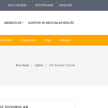
HIZLI ERIŞIM
KÜTÜPHANE
ENGLISH
MERKEZLER
KARIYER VE MEZUNLAR BIRLIĞI
ı Linkler
Erasmus+
Staj
İletişim
Ana Sayfa
Eğitim
Çift Anadal/ Yandal
DUYURULAR