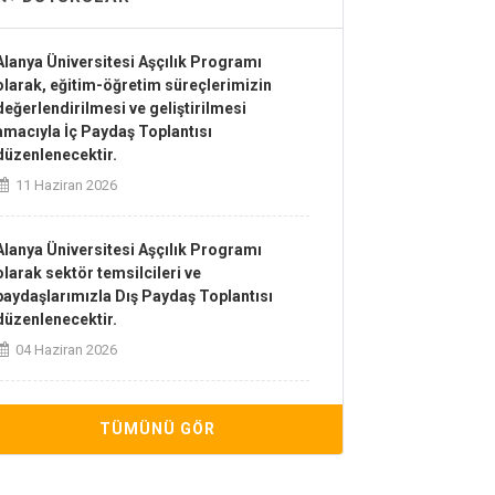
Alanya Üniversitesi Aşçılık Programı
olarak, eğitim-öğretim süreçlerimizin
değerlendirilmesi ve geliştirilmesi
amacıyla İç Paydaş Toplantısı
düzenlenecektir.
11 Haziran 2026
Alanya Üniversitesi Aşçılık Programı
olarak sektör temsilcileri ve
paydaşlarımızla Dış Paydaş Toplantısı
düzenlenecektir.
04 Haziran 2026
2025-2026 Bahar Yarıyılı Aşçılık Programı
TÜMÜNÜ GÖR
Bütünleme Sınav Takvimi Yayınlandı
03 Haziran 2026