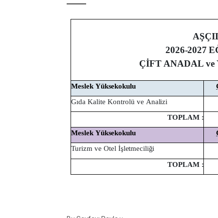
AŞÇI
2026-2027
E
ÇİFT ANADAL v
Meslek
Yüksekokulu
Gıda Kalite Kontrolü ve
Analizi
TOPLAM
:
Meslek
Yüksekokulu
Turizm ve Otel
İşletmeciliği
TOPLAM
: