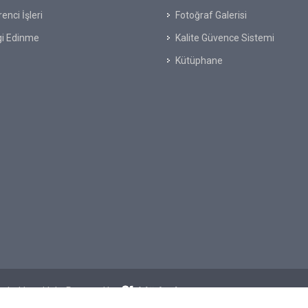
enci İşleri
Fotoğraf Galerisi
gi Edinme
Kalite Güvence Sistemi
Kütüphane
üm hakkı saklıdır. Powered by