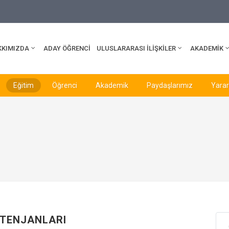
edu.tr
KKIMIZDA
ADAY ÖĞRENCİ
ULUSLARARASI İLİŞKİLER
AKADEMİK
Eğitim
Öğrenci
Akademik
Paydaşlarımız
Yararl
NTENJANLARI