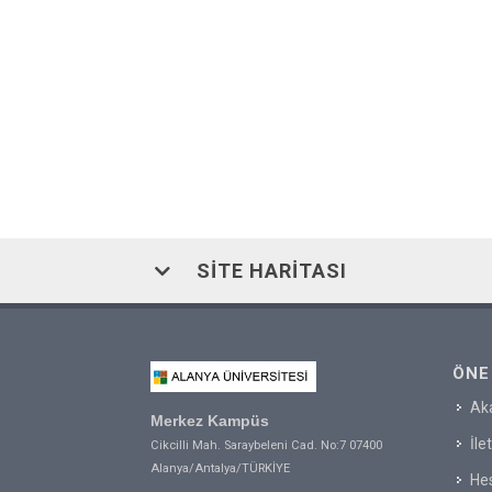
SITE HARITASI
ÖNE
Ak
Merkez Kampüs
İle
Cikcilli Mah. Saraybeleni Cad. No:7 07400
Alanya/Antalya/TÜRKİYE
Hes