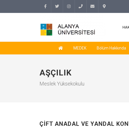
Facebook
Twitter
Instagram
(+90
info@alanyauniversity.
İletişim
HA
242)
513 69
MEDEK
Bölüm Hakkında
69
AŞÇILIK
Meslek Yüksekokulu
ÇİFT ANADAL VE YANDAL KO