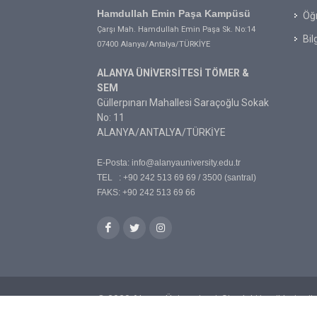
Hamdullah Emin Paşa Kampüsü
Öğr
Çarşı Mah. Hamdullah Emin Paşa Sk. No:14
Bil
07400 Alanya/Antalya/TÜRKİYE
ALANYA ÜNİVERSİTESİ TÖMER &
SEM
Güllerpınarı Mahallesi Saraçoğlu Sokak
No: 11
ALANYA/ANTALYA/TÜRKİYE
E-Posta:
info@alanyauniversity.edu.tr
TEL : +90 242 513 69 69 / 3500 (santral)
FAKS: +90 242 513 69 66
© 2020 Alanya Üniversitesi. Sitedeki içeriklerin t