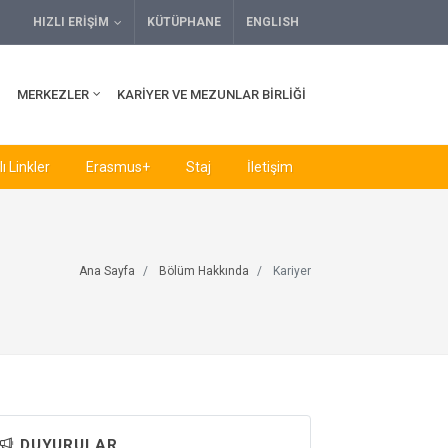
HIZLI ERIŞIM
KÜTÜPHANE
ENGLISH
MERKEZLER
KARIYER VE MEZUNLAR BIRLIĞI
ı Linkler
Erasmus+
Staj
İletişim
Ana Sayfa
Bölüm Hakkında
Kariyer
DUYURULAR