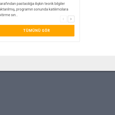
mezun olan tüm öğrenciler
tarafından pastacılığa ilişkin teorik bilgiler
meslek hayatlarında başar
aktarılmış, programın sonunda katılımcılara
bitirme sın...
TÜMÜNÜ GÖR