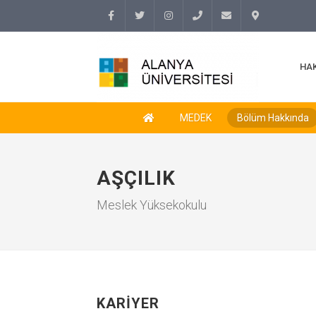
Facebook
Twitter
Instagram
(+90
info@alanyauniversity.
İletişim
HA
242)
513 69
MEDEK
Bölüm Hakkında
69
AŞÇILIK
Meslek Yüksekokulu
KARIYER