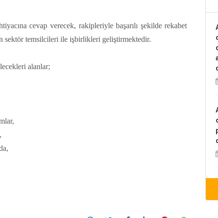
tiyacına cevap verecek, rakipleriyle başarılı şekilde rekabet
ektör temsilcileri ile işbirlikleri geliştirmektedir.
ecekleri alanlar;
mlar,
,
da,