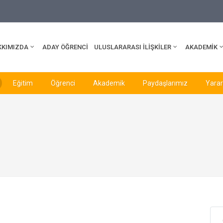
edu.tr
KKIMIZDA
ADAY ÖĞRENCİ
ULUSLARARASI İLİŞKİLER
AKADEMİK
Eğitim
Öğrenci
Akademik
Paydaşlarımız
Yararl