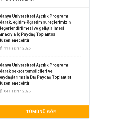
Alanya Üniversitesi Aşçılık Programı
olarak, eğitim-öğretim süreçlerimizin
değerlendirilmesi ve geliştirilmesi
amacıyla İç Paydaş Toplantısı
düzenlenecektir.
11 Haziran 2026
Alanya Üniversitesi Aşçılık Programı
olarak sektör temsilcileri ve
paydaşlarımızla Dış Paydaş Toplantısı
düzenlenecektir.
04 Haziran 2026
2025-2026 Bahar Yarıyılı Aşçılık Programı
TÜMÜNÜ GÖR
Bütünleme Sınav Takvimi Yayınlandı
03 Haziran 2026