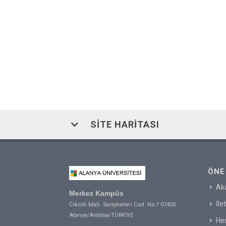
SITE HARITASI
ÖNE
Ak
Merkez Kampüs
İle
Cikcilli Mah. Saraybeleni Cad. No:7 07400
Alanya/Antalya/TÜRKİYE
Hes