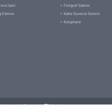
enci İşleri
Fotoğraf Galerisi
gi Edinme
Kalite Güvence Sistemi
Kütüphane
üm hakkı saklıdır. Powered by