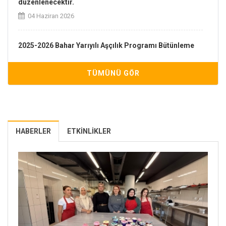
düzenlenecektir.
04 Haziran 2026
2025-2026 Bahar Yarıyılı Aşçılık Programı Bütünleme
Sınav Takvimi Yayınlandı
03 Haziran 2026
TÜMÜNÜ GÖR
Aşçılık Programı 2025-2026 Eğitim Öğretim Yılı Yaz
Stajları Onaylanan Öğrencilerin Listesi
02 Haziran 2026
HABERLER
ETKINLIKLER
2025-2026 Bahar Yarıyılı Aşçılık Programı Final Sınav
Takvimi Yayınlandı
12 Mayıs 2026