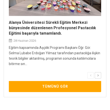
Alanya Üniversitesi Sürekli Eğitim Merkezi
bünyesinde düzenlenen Profesyonel Pastacılık
Alan
Eğitimi başarıyla tamamlandı.
Akad
28 Haziran 2026
11 
Eğitim kapsamında Aşçılık Programı Başkanı Öğr. Gör.
Alany
Selma Lubabe Erdoğan Yılmaz tarafından pastacılığa ilişkin
öğren
teorik bilgiler aktarılmış, programın sonunda katılımcılara
diliyo
bitirme sın...
TÜMÜNÜ GÖR