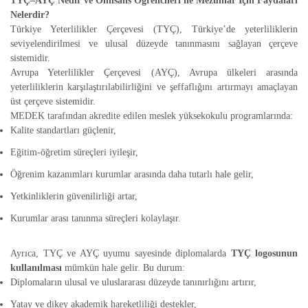
TYÇ–AYÇ Nedir ve Önlisans Öğrencileri ile Mezunlar İçin Faydaları
Nelerdir?
Türkiye Yeterlilikler Çerçevesi (TYÇ), Türkiye’de yeterliliklerin
seviyelendirilmesi ve ulusal düzeyde tanınmasını sağlayan çerçeve
sistemidir.
Avrupa Yeterlilikler Çerçevesi (AYÇ), Avrupa ülkeleri arasında
yeterliliklerin karşılaştırılabilirliğini ve şeffaflığını artırmayı amaçlayan
üst çerçeve sistemidir.
MEDEK tarafından akredite edilen meslek yüksekokulu programlarında:
Kalite standartları güçlenir,
Eğitim-öğretim süreçleri iyileşir,
Öğrenim kazanımları kurumlar arasında daha tutarlı hale gelir,
Yetkinliklerin güvenilirliği artar,
Kurumlar arası tanınma süreçleri kolaylaşır.
Ayrıca, TYÇ ve AYÇ uyumu sayesinde diplomalarda
TYÇ logosunun
kullanılması
mümkün hale gelir. Bu durum:
Diplomaların ulusal ve uluslararası düzeyde tanınırlığını artırır,
Yatay ve dikey akademik hareketliliği destekler,