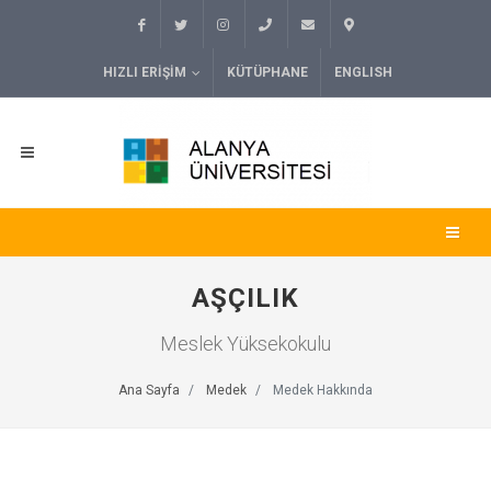
HIZLI ERIŞIM
KÜTÜPHANE
ENGLISH
AŞÇILIK
Meslek Yüksekokulu
Ana Sayfa
Medek
Medek Hakkında