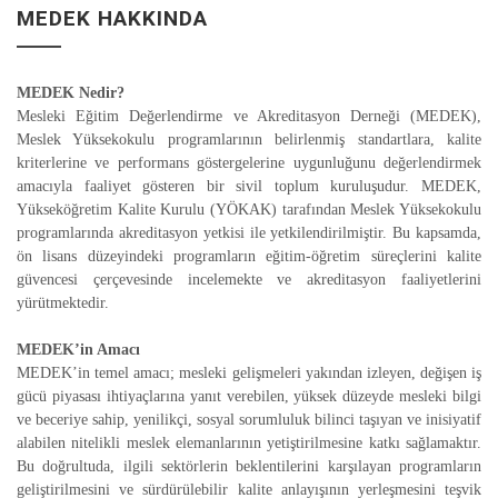
MEDEK HAKKINDA
MEDEK Nedir?
Mesleki Eğitim Değerlendirme ve Akreditasyon Derneği (MEDEK),
Meslek Yüksekokulu programlarının belirlenmiş standartlara, kalite
kriterlerine ve performans göstergelerine uygunluğunu değerlendirmek
amacıyla faaliyet gösteren bir sivil toplum kuruluşudur. MEDEK,
Yükseköğretim Kalite Kurulu (YÖKAK) tarafından Meslek Yüksekokulu
programlarında akreditasyon yetkisi ile yetkilendirilmiştir. Bu kapsamda,
ön lisans düzeyindeki programların eğitim-öğretim süreçlerini kalite
güvencesi çerçevesinde incelemekte ve akreditasyon faaliyetlerini
yürütmektedir.
MEDEK’in Amacı
MEDEK’in temel amacı; mesleki gelişmeleri yakından izleyen, değişen iş
gücü piyasası ihtiyaçlarına yanıt verebilen, yüksek düzeyde mesleki bilgi
ve beceriye sahip, yenilikçi, sosyal sorumluluk bilinci taşıyan ve inisiyatif
alabilen nitelikli meslek elemanlarının yetiştirilmesine katkı sağlamaktır.
Bu doğrultuda, ilgili sektörlerin beklentilerini karşılayan programların
geliştirilmesini ve sürdürülebilir kalite anlayışının yerleşmesini teşvik