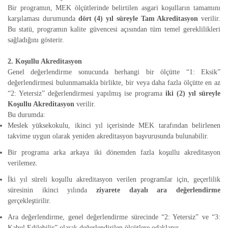
Bir programın, MEK ölçütlerinde belirtilen asgari koşulların tamamını
karşılaması durumunda
dört (4) yıl süreyle Tam Akreditasyon
verilir.
Bu statü, programın kalite güvencesi açısından tüm temel gereklilikleri
sağladığını gösterir.
2. Koşullu Akreditasyon
Genel değerlendirme sonucunda herhangi bir ölçütte “1: Eksik”
değerlendirmesi bulunmamakla birlikte, bir veya daha fazla ölçütte en az
“2: Yetersiz” değerlendirmesi yapılmış ise programa
iki (2) yıl süreyle
Koşullu Akreditasyon
verilir.
Bu durumda:
Meslek yüksekokulu, ikinci yıl içerisinde MEK tarafından belirlenen
takvime uygun olarak yeniden akreditasyon başvurusunda bulunabilir.
Bir programa arka arkaya iki dönemden fazla koşullu akreditasyon
verilemez.
İki yıl süreli koşullu akreditasyon verilen programlar için, geçerlilik
süresinin ikinci yılında
ziyarete dayalı ara değerlendirme
gerçekleştirilir.
Ara değerlendirme, genel değerlendirme sürecinde “2: Yetersiz” ve “3:
Kabul Edilebilir” olarak değerlendirilen ölçütlere odaklanır.