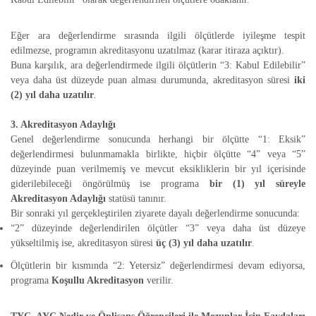
Eğer ara değerlendirme sırasında ilgili ölçütlerde iyileşme tespit
edilmezse, programın akreditasyonu uzatılmaz (karar itiraza açıktır).
Buna karşılık, ara değerlendirmede ilgili ölçütlerin “3: Kabul Edilebilir”
veya daha üst düzeyde puan alması durumunda, akreditasyon süresi
iki
(2) yıl daha uzatılır
.
3. Akreditasyon Adaylığı
Genel değerlendirme sonucunda herhangi bir ölçütte “1: Eksik”
değerlendirmesi bulunmamakla birlikte, hiçbir ölçütte “4” veya “5”
düzeyinde puan verilmemiş ve mevcut eksikliklerin bir yıl içerisinde
giderilebileceği öngörülmüş ise programa
bir (1) yıl süreyle
Akreditasyon Adaylığı
statüsü tanınır.
Bir sonraki yıl gerçekleştirilen ziyarete dayalı değerlendirme sonucunda:
“2” düzeyinde değerlendirilen ölçütler “3” veya daha üst düzeye
yükseltilmiş ise, akreditasyon süresi
üç (3) yıl daha uzatılır
.
Ölçütlerin bir kısmında “2: Yetersiz” değerlendirmesi devam ediyorsa,
programa
Koşullu Akreditasyon
verilir.