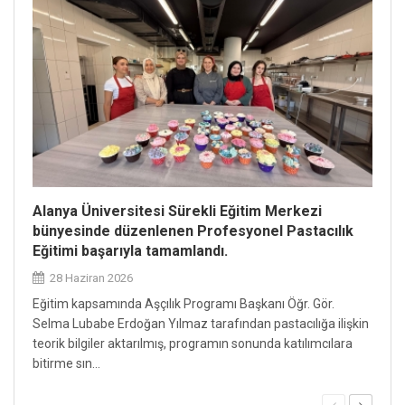
Takvimi Yayınlandı
12 Mayıs 2026
Alanya Üniversitesi Sürekli Eğitim Merkezi
bünyesinde düzenlenen Profesyonel Pastacılık
Alan
Eğitimi başarıyla tamamlandı.
Akad
28 Haziran 2026
11 
Eğitim kapsamında Aşçılık Programı Başkanı Öğr. Gör.
Alany
Selma Lubabe Erdoğan Yılmaz tarafından pastacılığa ilişkin
öğren
teorik bilgiler aktarılmış, programın sonunda katılımcılara
diliyo
bitirme sın...